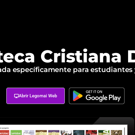
teca Cristiana D
da específicamente para estudiantes y
Abrir Legomai Web