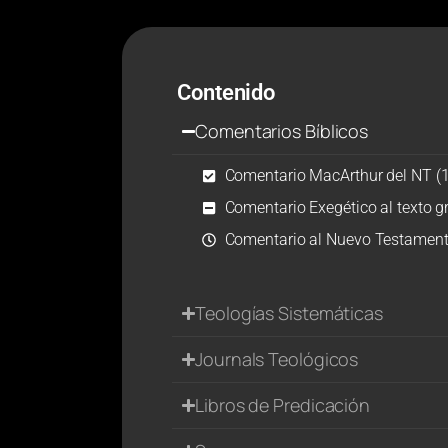
Contenido
Comentarios Bíblicos
Comentario MacArthur del NT (1
Comentario Exegético al texto gr
Comentario al Nuevo Testamento
Teologías Sistemáticas
Journals Teológicos
Libros de Predicación