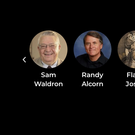
chael
Sam
Randy
Fl
lach
Waldron
Alcorn
Jo