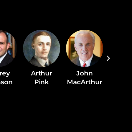
frey
Arthur
John
Sa
nson
Pink
MacArthur
Agus