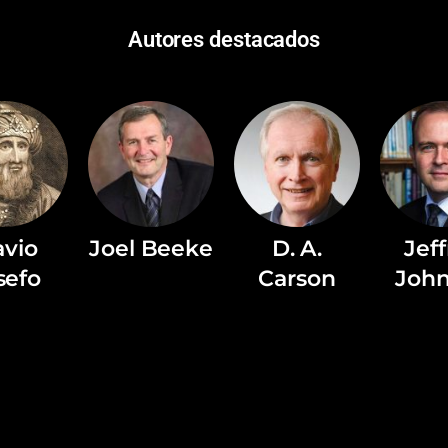
Autores destacados
avio
Joel Beeke
D. A.
Jef
sefo
Carson
Joh